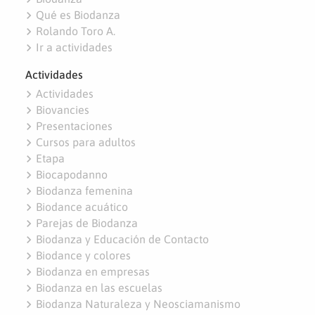
navigate_next
Qué es Biodanza
navigate_next
Rolando Toro A.
navigate_next
Ir a actividades
Actividades
navigate_next
Actividades
navigate_next
Biovancies
navigate_next
Presentaciones
navigate_next
Cursos para adultos
navigate_next
Etapa
navigate_next
Biocapodanno
navigate_next
Biodanza femenina
navigate_next
Biodance acuático
navigate_next
Parejas de Biodanza
navigate_next
Biodanza y Educación de Contacto
navigate_next
Biodance y colores
navigate_next
Biodanza en empresas
navigate_next
Biodanza en las escuelas
navigate_next
Biodanza Naturaleza y Neosciamanismo