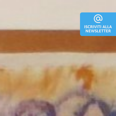
alternate_email
ISCRIVITI ALLA
NEWSLETTER