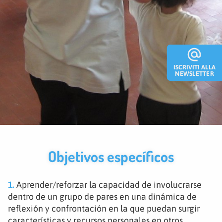
alternate_email
ISCRIVITI ALLA
NEWSLETTER
Objetivos específicos
1.
Aprender/reforzar la capacidad de involucrarse
dentro de un grupo de pares en una dinámica de
reflexión y confrontación en la que puedan surgir
características y recursos personales en otros