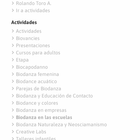
navigate_next
Rolando Toro A.
navigate_next
Ir a actividades
Actividades
navigate_next
Actividades
navigate_next
Biovancies
navigate_next
Presentaciones
navigate_next
Cursos para adultos
navigate_next
Etapa
navigate_next
Biocapodanno
navigate_next
Biodanza femenina
navigate_next
Biodance acuático
navigate_next
Parejas de Biodanza
navigate_next
Biodanza y Educación de Contacto
navigate_next
Biodance y colores
navigate_next
Biodanza en empresas
navigate_next
Biodanza en las escuelas
navigate_next
Biodanza Naturaleza y Neosciamanismo
navigate_next
Creative Labs
navigate_next
Talleres infantiles