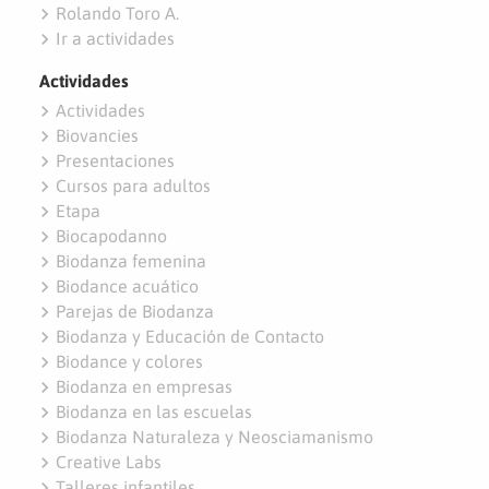
navigate_next
Rolando Toro A.
navigate_next
Ir a actividades
Actividades
navigate_next
Actividades
navigate_next
Biovancies
navigate_next
Presentaciones
navigate_next
Cursos para adultos
navigate_next
Etapa
navigate_next
Biocapodanno
navigate_next
Biodanza femenina
navigate_next
Biodance acuático
navigate_next
Parejas de Biodanza
navigate_next
Biodanza y Educación de Contacto
navigate_next
Biodance y colores
navigate_next
Biodanza en empresas
navigate_next
Biodanza en las escuelas
navigate_next
Biodanza Naturaleza y Neosciamanismo
navigate_next
Creative Labs
navigate_next
Talleres infantiles