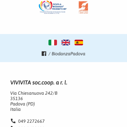
/ BiodanzaPadova
VIVIVITA soc.coop. a r. l.
Via Chiesanuova 242/B
35136
Padova (PD)
Italia
phone
049 2272667