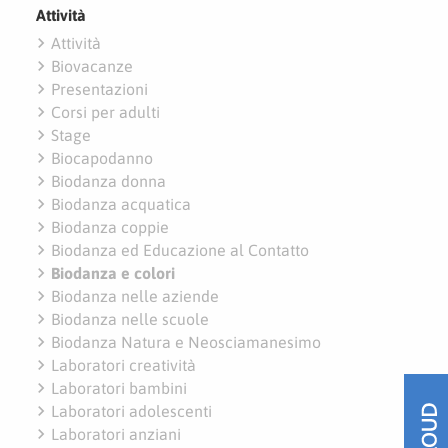
Attività
navigate_next
Attività
navigate_next
Biovacanze
navigate_next
Presentazioni
navigate_next
Corsi per adulti
navigate_next
Stage
navigate_next
Biocapodanno
navigate_next
Biodanza donna
navigate_next
Biodanza acquatica
navigate_next
Biodanza coppie
navigate_next
Biodanza ed Educazione al Contatto
navigate_next
Biodanza e colori
navigate_next
Biodanza nelle aziende
navigate_next
Biodanza nelle scuole
navigate_next
Biodanza Natura e Neosciamanesimo
navigate_next
Laboratori creatività
navigate_next
Laboratori bambini
navigate_next
Laboratori adolescenti
navigate_next
Laboratori anziani