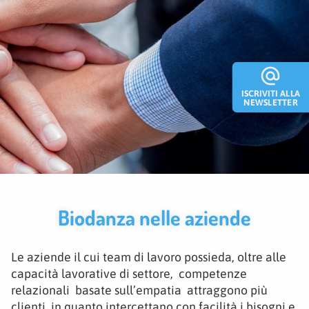
alternate_email
ISCRIVITI ALLA
NEWSLETTER
Biodanza nelle aziende
Le aziende il cui team di lavoro possieda, oltre alle
capacità lavorative di settore, competenze
relazionali basate sull’empatia attraggono più
clienti, in quanto intercettano con facilità i bisogni e