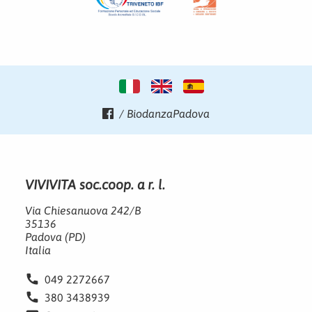
/ BiodanzaPadova
VIVIVITA soc.coop. a r. l.
Via Chiesanuova 242/B
35136
Padova (PD)
Italia
phone
049 2272667
phone
380 3438939