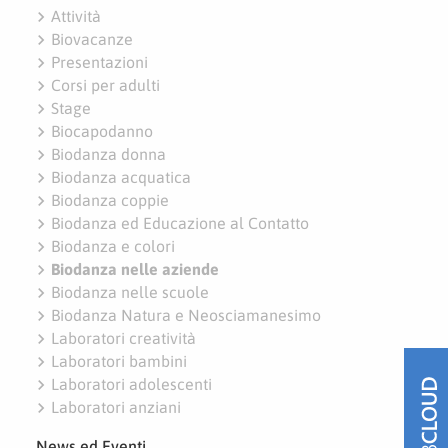
navigate_next
Attività
navigate_next
Biovacanze
navigate_next
Presentazioni
navigate_next
Corsi per adulti
navigate_next
Stage
navigate_next
Biocapodanno
navigate_next
Biodanza donna
navigate_next
Biodanza acquatica
navigate_next
Biodanza coppie
navigate_next
Biodanza ed Educazione al Contatto
navigate_next
Biodanza e colori
navigate_next
Biodanza nelle aziende
navigate_next
Biodanza nelle scuole
navigate_next
Biodanza Natura e Neosciamanesimo
navigate_next
Laboratori creatività
navigate_next
Laboratori bambini
navigate_next
Laboratori adolescenti
navigate_next
Laboratori anziani
News ed Eventi