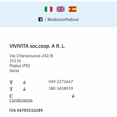
/ BiodanzaPadova
VIVIVITA soc.coop. A R. L.
Via Chiesanuova 242/B
35136
Padua (PD)
Italia
Teléfono
049 2272667
Teléfono
380 3438939
Correo electrónico
Contáctanos
IVA 04705510289