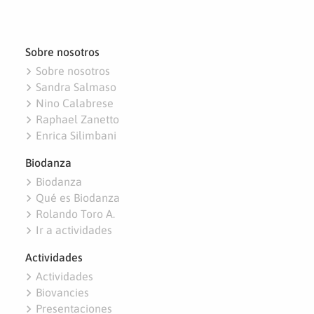
Sobre nosotros
navigate_next
Sobre nosotros
navigate_next
Sandra Salmaso
navigate_next
Nino Calabrese
navigate_next
Raphael Zanetto
navigate_next
Enrica Silimbani
Biodanza
navigate_next
Biodanza
navigate_next
Qué es Biodanza
navigate_next
Rolando Toro A.
navigate_next
Ir a actividades
Actividades
navigate_next
Actividades
navigate_next
Biovancies
navigate_next
Presentaciones