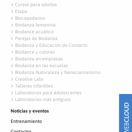
navigate_next
Cursos para adultos
navigate_next
Etapa
navigate_next
Biocapodanno
navigate_next
Biodanza femenina
navigate_next
Biodance acuático
navigate_next
Parejas de Biodanza
navigate_next
Biodanza y Educación de Contacto
navigate_next
Biodance y colores
navigate_next
Biodanza en empresas
navigate_next
Biodanza en las escuelas
navigate_next
Biodanza Naturaleza y Neosciamanismo
navigate_next
Creative Labs
navigate_next
Talleres infantiles
navigate_next
Laboratorios para adolescentes
navigate_next
Laboratorios más antiguos
Noticias y eventos
Entrenamiento
Contactos